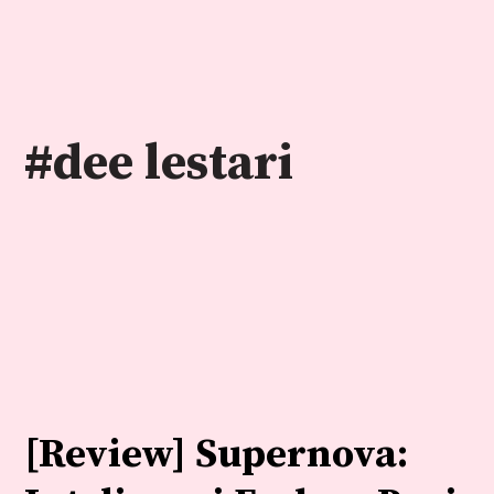
Skip
to
content
#dee lestari
[Review] Supernova: