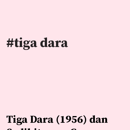
Skip
to
content
#tiga dara
Tiga Dara (1956) dan