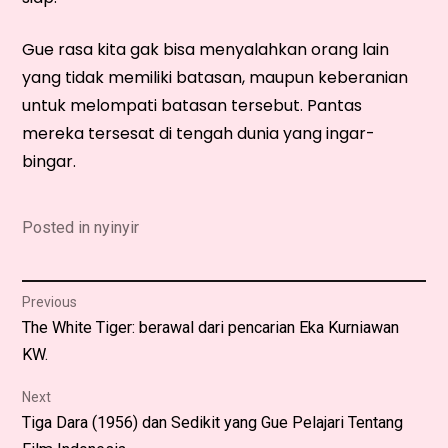
Gue rasa kita gak bisa menyalahkan orang lain
yang tidak memiliki batasan, maupun keberanian
untuk melompati batasan tersebut. Pantas
mereka tersesat di tengah dunia yang ingar-
bingar.
Posted in
nyinyir
Post
Previous
Previous
The White Tiger: berawal dari pencarian Eka Kurniawan
navigation
post:
KW.
Next
Next
Tiga Dara (1956) dan Sedikit yang Gue Pelajari Tentang
post: